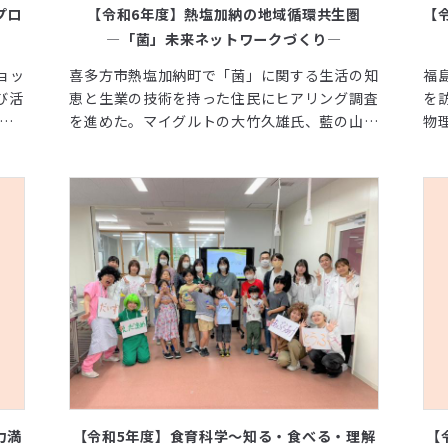
プロ
【令和6年度】熱塩加納の地域循環共生圏
【
―「菌」未来ネットワークづくり―
ョッ
喜多方市熱塩加納町で「菌」に関する生活の知
福
び活
恵と生業の技術を持った住民にヒアリング調査
を
の
を進めた。マイグルトの大竹久雄氏、藍の山本
物
ス
裕子氏、漆の齋藤傑氏、キノコの遠藤喜七郎
こ
防災
氏。なかでも遠藤喜七郎氏のキノコに関して
の
は、住民参加型の学習会を開催した。その際に
喜多方市の協力を得て、熱塩加納全戸にチラシ
を配布し、住民に周知した。「大人の社会科見
学 おーぷんきゃんぱす」と称して、キノコに
ついて住民とともに学ぶ機会をつくった。
力満
【令和5年度】食育科学～知る・食べる・理解
【