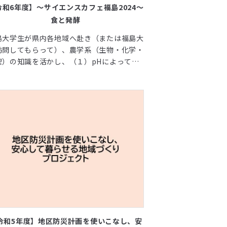
令和6年度】～サイエンスカフェ福島2024～
食と発酵
島大学生が県内各地域へ赴き（または福島大
訪問してもらって）、農学系（生物・化学・
理）の知識を活かし、（１）pHによってお
る色素の色変化、（２）酵素による活性酸素
分解（肝臓の役割）
令和5年度】地区防災計画を使いこなし、安