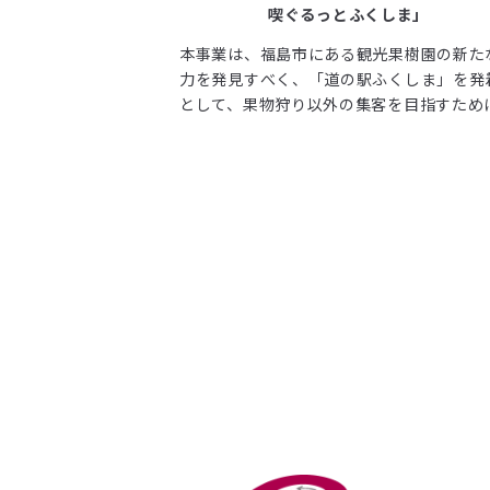
喫ぐるっとふくしま」
本事業は、福島市にある観光果樹園の新た
力を発見すべく、「道の駅ふくしま」を発
として、果物狩り以外の集客を目指すため
「農業×スポーツ」を掛けた体験プログラ
実施し、地域における継続的な関係人口の
を図る事業モデルである。そして、アクテ
ティと滞在型観光果樹園によりフルーツラ
ン、ピーチライン、スカイラインへの集客
を目指す。