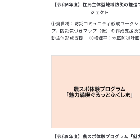
【令和6年度】住民主体型地域防災の推進
ジェクト
①幾世橋：防災コミュニティ形成ワークシ
プ，防災気づきマップ（仮）の作成支援及
動主体形成支援 ②横堀平：地区防災計画
進捗確認及び対応打合せ ③金山町：災害リ
クの高い過疎集落における住民主体型地域
の課題の把握と対応検討
【令和5年度】農スポ体験プログラム「魅