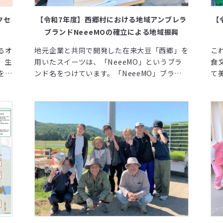
クセ
【令和7年度】西郷村における地域アンブレラ
【
ブランドNeeeMOの確立による地域振興
るオ
地元企業と共同で開発した在来大豆「西郷」を
こ
，生
用いたスイーツは、「NeeeMO」というブラ
食
を図
ンド名をつけています。「NeeeMO」ブラン
て
地の
ドおよび協議会の規約制定を支援すること、ブ
ー
ランド協議会を組織し設立を支援すること、ブ
の
ランド協議会が軌道にのるまで運営を支援する
テ
こと、効果的プロモーションによる西郷村およ
び「NeeeMO」ブランドの認知度を向上させ
ること、これらを通して西郷村の特徴ある商品
の持続的開発を実現させて地域振興を図ること
が本事業の目的です。