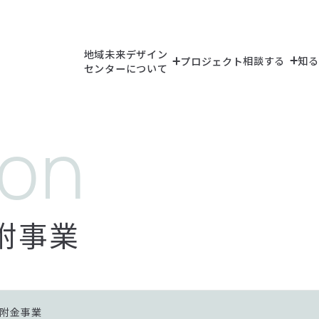
地域未来デザイン
相談する
知る
プロジェクト
センターについて
（教員検索）
附事業
（研究シーズ検索
（研究設備・機
附金事業