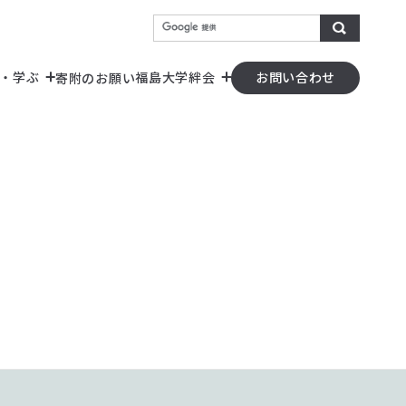
検索
・学ぶ
福島大学絆会
寄附のお願い
お問い合わせ
）
器の共用化）