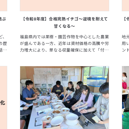
結ぶ
【令和8年度】合格完熟イチゴ～逆境を耐えて
【
甘くなる～
ど、
福島県内では果樹・園芸作物を中心とした農業
地
の歴
が盛んである一方、近年は資材価格の高騰や労
用
活動
力増大により、単なる収量確保に加えて「付加
ン
価値の高い農産物づくり」が強く求められてい
西
ます。
と
て