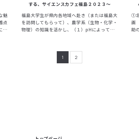
する、サイエンスカフェ福島２０２３～
な魅
福島大学生が県内各地域へ赴き（または福島大
①
着点
を訪問してもらって）、農学系（生物・化学・
画
に
物理）の知識を活かし、（１）pHによってお
助
ムを
こる色素の色変化、（２）酵素による活性酸素
め
増加
の分解（肝臓の役割）、（３）重心（物理法
め
ィビ
則）を捉える。（４）スーパーボールを作ろ
組
1
2
イ
う、（５）つかめる水の不思議を行った。紙芝
地
増加
居や寸劇など小学生にも分かりやすく解説する
（
工夫と、チーム福島大をＰＲするユニフォーム
など大学生らしい活動をした。
トップページ