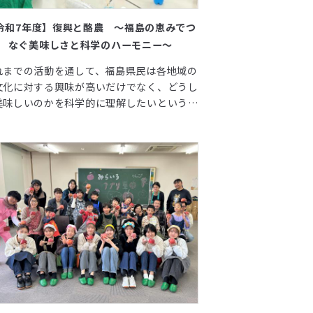
令和7年度】復興と酪農 ～福島の恵みでつ
なぐ美味しさと科学のハーモニー～
れまでの活動を通して、福島県民は各地域の
文化に対する興味が高いだけでなく、どうし
美味しいのかを科学的に理解したいというニ
ズあることが分かった。 本申請は、福島県
特徴産業である「酪農」と「農業」を科学の
ーマ