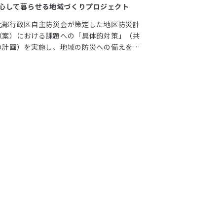
心して暮らせる地域づくりプロジェクト
北部行政区自主防災会が策定した地区防災計
（案）における課題への「具体的対策」（共
の計画）を実施し、地域の防災への備えを高
るとともに ②対策の推進方策を検討するた
、地域、学生・申請者及び行政が協力して取
む「場」の構築（勉強会含む。）、及び ③
区防災計画の東北地域における課題の把握
自治体質問票調査等）を行う。