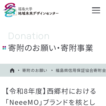
地域未来デザイン
センターについて
寄附のお願い・寄附事業
プロジェクト
相談する
寄附のお願い
福島県信用保証協会寄附
HOME
知る・学ぶ
寄附のお願い
【令和8年度】西郷村における
福島大学絆会
「NeeeMO」ブランドを核とし