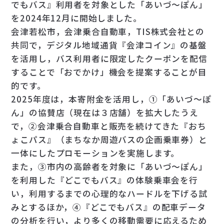
でもバス』利用者を対象とした「あいづ～ぽん」
を2024年12月に開始しました。
会津若松市，会津乗合自動車，TIS株式会社との
共同で，デジタル地域通貨『会津コイン』の基盤
を活用し，バス利用者に限定したクーポンを配信
することで「おでかけ」機会を提案することが目
的です。
2025年度は，本寄附金を活用し，①「あいづ～ぽ
ん」の協賛店（現在は３店舗）を拡大したうえ
で，②会津乗合自動車と販売を続けてきた『おち
ょこパス』（まちなか周遊バスの企画乗車券）と
一体にしたプロモーションを実施します。
また，③市内の高齢者を対象に「あいづ～ぽん」
を利用した『どこでもバス』の体験乗車会を行
い，利用するまでの心理的なハードルを下げる試
みとするほか，④『どこでもバス』の配車データ
の分析を行い，より多くの移動需要に応えるため