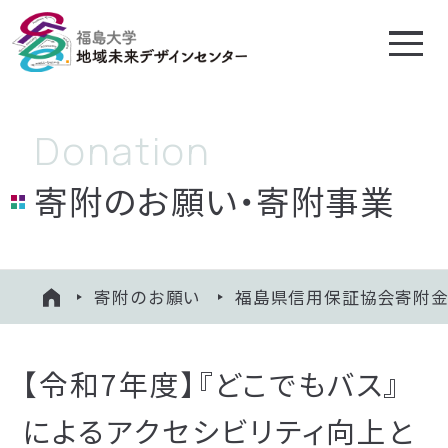
地域未来デザイン
センターについて
寄附のお願い・寄附事業
プロジェクト
相談する
寄附のお願い
福島県信用保証協会寄附
HOME
知る・学ぶ
寄附のお願い
【令和7年度】『どこでもバス』
福島大学絆会
によるアクセシビリティ向上と