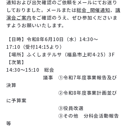
通知および出欠確認のご依頼をメールにてお送り
しておりました。メールまたは
総会_開催通知
、
講
演会ご案内
をご確認のうえ、ぜひ参加くださいま
すようお願いいたします。
【日時】令和8年6月10日（水）14:30～
17:10（受付14:15より）
【場所】ふくしまテルサ（福島市上町4-25）3F
【次第】
14:30～15:10 総会
議事 ①令和7年度事業報告及び
決算
②令和8年度事業計画並び
に予算案
③役員改選
③その他 分科会活動報告
等