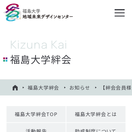
地域未来デザイン
センターについて
福島大学絆会
プロジェクト
相談する
福島大学絆会
お知らせ
【絆会会員様
HOME
知る・学ぶ
寄附のお願い
福島大学絆会TOP
福島大学絆会とは
福島大学絆会
活動報告
助成制度について