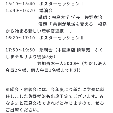
15:10～15:40 ポスターセッションⅠ
15:40～16:20 講演会
講師：福島大学 学長 佐野孝治
演題「 共創が地域を変える―福島
から始まる新しい産学官連携― 」
16:20～17:10 ポスターセッションⅡ
17:30～19:30 懇親会（中国飯店 精華苑 ふく
しまテルサより徒歩5分）
参加費お一人5000円（ただし法人
会員2名様、個人会員1名様まで無料）
※総会・懇親会には、今年度より新たに学長に就
任しました佐野孝治も出席予定でございます。み
なさまと意見交換できればと存じますので、ぜひ
ご出席ください。