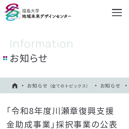
地域未来デザイン
センターについて
お知らせ
プロジェクト
相談する
お知らせ
お知らせ
（全てのトピックス）
HOME
知る・学ぶ
寄附のお願い
「令和8年度川瀬章復興支援
福島大学絆会
金助成事業」採択事業の公表