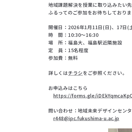
地域課題解決を授業に取り込みたい
ふるってのご参加をお待ちしておりま
開催日：
2026
年
1
月
11
日
(
日
)
、
17
日
(
時 間：
10:30
～
16:30
場 所：福島大、福島駅近隣施設
定 員：
15
名程度
参加費：無料
詳しくは
チラシ
をご参照ください。
お申込みはこちら
https://forms.gle/iDEkYqmcaK
問い合わせ：地域未来デザインセン
r448@ipc.fukushima-u.ac.jp