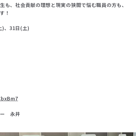
先生も、社会貢献の理想と現実の狭間で悩む職員の方も、
す！
土
)
、
31
日
(
土
)
pCbxBm7
ター 永井