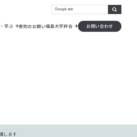
検索
・学ぶ
福島大学絆会
寄附のお願い
お問い合わせ
）
器の共用化）
開講します