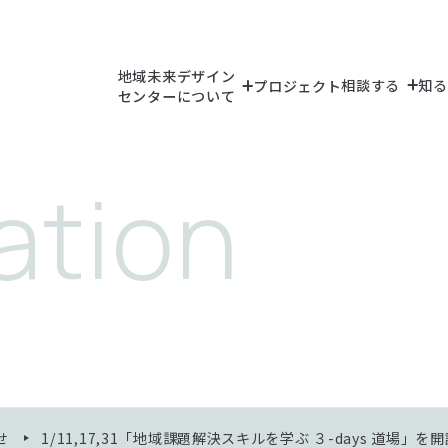
地域未来デザイン
相談する
知る
プロジェクト
センターについて
（教員検索）
（研究シーズ検索
（研究設備・機
せ
1/11,17,31「地域課題解決スキルを学ぶ ３-days 道場」を