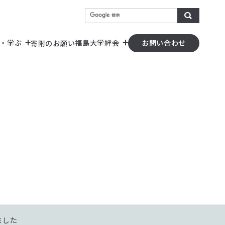
検索
・学ぶ
福島大学絆会
寄附のお願い
お問い合わせ
）
器の共用化）
ました