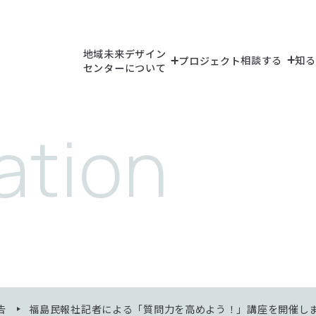
地域未来デザイン
相談する
知る
プロジェクト
センターについて
（教員検索）
（研究シーズ検索
（研究設備・機
告
福島民報社記者による「質問力を高めよう！」講座を開催し