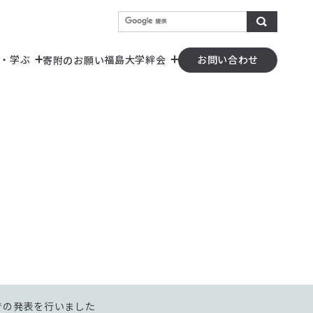
検索
・学ぶ
福島大学絆会
寄附のお願い
お問い合わせ
）
器の共用化）
E」での発表を行いました