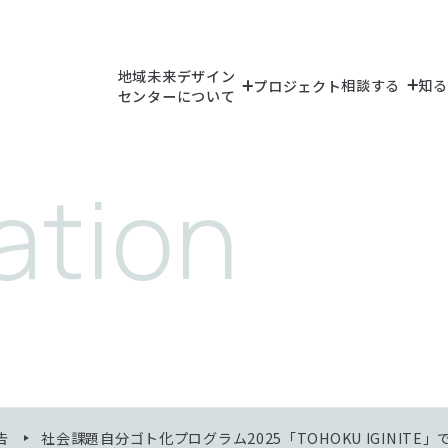
地域未来デザイン
相談する
知る
プロジェクト
センターについて
（教員検索）
（研究シーズ検索
（研究設備・機
告
社会課題自分ゴト化プログラム2025「TOHOKU IGINIT