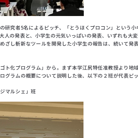
択の研究者5名によるピッチ、「とうほくプロコン」という
大人の発表と、小学生の元気いっぱいの発表、いずれも大
をめざし斬新なツールを開発した小学生の報告は、続いて発
ゴト化プログラム」から。まず本学江尻特任准教授より地
プログラムの概要について説明した後、以下の２班が代表ピ
ンジマルシェ」班